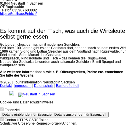
01844 Neustadt in Sachsen
OT Rugiswalde
Telefon 03596 / 603002
https://GasthausEntrich/
Es kommt auf den Tisch, was auch die Wirtsleute
selbst gerne essen
Gutbürgerliches, gemischt mit modernen Gerichten.
Seit über 100 Jahren gibt es das Gasthaus dort, benannt nach seinem ersten Wirt.
1986 kamen Sigrid und Lothar Streicher aus dem Vogtland nach Rugiswalde, nun
führt bereits Sohn Marsel das Gasthaus.
Wildgulasch, Rindsroulade und Fisch – das kennen die Rugiswalder.
Neu auf der Speisekarte werden auch saisonale Gerichte z.B. mit Spargel und
Waldpilzen sein.
Alle weiteren Informationen, wie z. B. Öffnungszeiten, Preise etc. entnehmen
Sie bitte der Website.
© 2026 | Touristinformation Neustadt in Sachsen
Kontakt
|
Impressum
|
Datenschutz
|
Barrierefreiheit
Cookie- und Datenschutzhinweise
Essenziell
Details einblenden
für Essenziell
Details ausblenden
für Essenziell
Contao HTTPS CSRF Token
Schützt vor Cross-Site-Request-Forgery Angriffen.