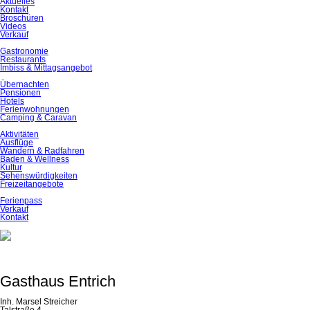
überspringen
Aktuelles
Kontakt
Broschüren
Videos
Verkauf
Gastronomie
Restaurants
Imbiss & Mittagsangebot
Übernachten
Pensionen
Hotels
Ferienwohnungen
Camping & Caravan
Aktivitäten
Ausflüge
Wandern & Radfahren
Baden & Wellness
Kultur
Sehenswürdigkeiten
Freizeitangebote
Ferienpass
Verkauf
Kontakt
Gasthaus Entrich
Inh. Marsel Streicher
Talstraße 4