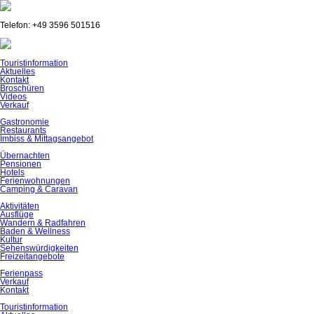
Telefon: +49 3596 501516
Navigation
Touristinformation
überspringen
Aktuelles
Kontakt
Broschüren
Videos
Verkauf
Gastronomie
Restaurants
Imbiss & Mittagsangebot
Übernachten
Pensionen
Hotels
Ferienwohnungen
Camping & Caravan
Aktivitäten
Ausflüge
Wandern & Radfahren
Baden & Wellness
Kultur
Sehenswürdigkeiten
Freizeitangebote
Ferienpass
Verkauf
Kontakt
Navigation
Touristinformation