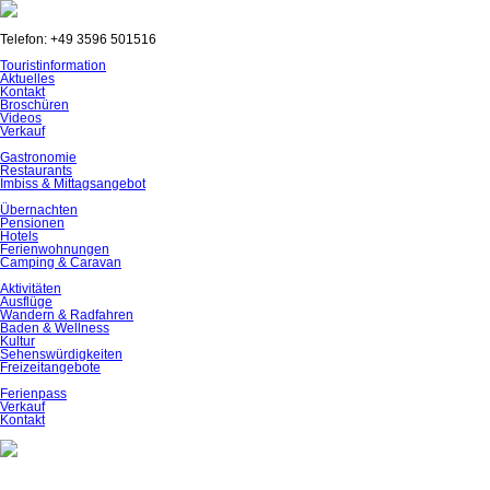
Telefon: +49 3596 501516
Navigation
Touristinformation
überspringen
Aktuelles
Kontakt
Broschüren
Videos
Verkauf
Gastronomie
Restaurants
Imbiss & Mittagsangebot
Übernachten
Pensionen
Hotels
Ferienwohnungen
Camping & Caravan
Aktivitäten
Ausflüge
Wandern & Radfahren
Baden & Wellness
Kultur
Sehenswürdigkeiten
Freizeitangebote
Ferienpass
Verkauf
Kontakt