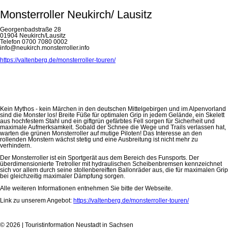
Monsterroller Neukirch/ Lausitz
Georgenbadstraße 28
01904 Neukirch/Lausitz
Telefon 0700 7080 0002
info@neukirch.monsterroller.info
https://valtenberg.de/monsterroller-touren/
Kein Mythos - kein Märchen in den deutschen Mittelgebirgen und im Alpenvorland
sind die Monster los! Breite Füße für optimalen Grip in jedem Gelände, ein Skelett
aus hochfestem Stahl und ein giftgrün gefärbtes Fell sorgen für Sicherheit und
maximale Aufmerksamkeit. Sobald der Schnee die Wege und Trails verlassen hat,
warten die grünen Monsterroller auf mutige Piloten! Das Interesse an den
rollenden Monstern wächst stetig und eine Ausbreitung ist nicht mehr zu
verhindern.
Der Monsterroller ist ein Sportgerät aus dem Bereich des Funsports. Der
überdimensionierte Tretroller mit hydraulischen Scheibenbremsen kennzeichnet
sich vor allem durch seine stollenbereiften Ballonräder aus, die für maximalen Grip
bei gleichzeitig maximaler Dämpfung sorgen.
Alle weiteren Informationen entnehmen Sie bitte der Webseite.
Link zu unserem Angebot:
https://valtenberg.de/monsterroller-touren/
© 2026 | Touristinformation Neustadt in Sachsen