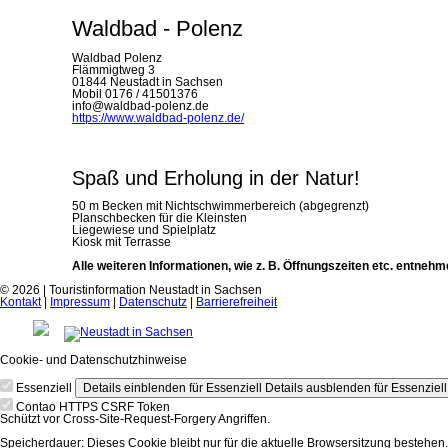
Waldbad - Polenz
Waldbad Polenz
Flämmigtweg 3
01844 Neustadt in Sachsen
Mobil 0176 / 41501376
info@waldbad-polenz.de
https://www.waldbad-polenz.de/
Spaß und Erholung in der Natur!
50 m Becken mit Nichtschwimmerbereich (abgegrenzt)
Planschbecken für die Kleinsten
Liegewiese und Spielplatz
Kiosk mit Terrasse
Alle weiteren Informationen, wie z. B. Öffnungszeiten etc. entnehm
© 2026 | Touristinformation Neustadt in Sachsen
Kontakt
|
Impressum
|
Datenschutz
|
Barrierefreiheit
Cookie- und Datenschutzhinweise
Essenziell
Details einblenden
für Essenziell
Details ausblenden
für Essenziell
Contao HTTPS CSRF Token
Schützt vor Cross-Site-Request-Forgery Angriffen.
Speicherdauer:
Dieses Cookie bleibt nur für die aktuelle Browsersitzung bestehen.