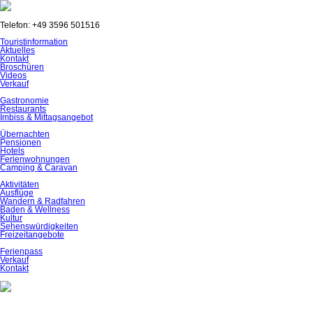
Telefon: +49 3596 501516
Navigation
Touristinformation
überspringen
Aktuelles
Kontakt
Broschüren
Videos
Verkauf
Gastronomie
Restaurants
Imbiss & Mittagsangebot
Übernachten
Pensionen
Hotels
Ferienwohnungen
Camping & Caravan
Aktivitäten
Ausflüge
Wandern & Radfahren
Baden & Wellness
Kultur
Sehenswürdigkeiten
Freizeitangebote
Ferienpass
Verkauf
Kontakt