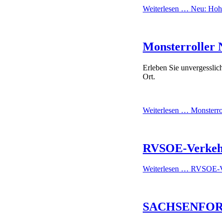
Weiterlesen …
Neu: Hohw
Monsterroller 
Erleben Sie unvergesslic
Ort.
Weiterlesen …
Monsterrol
RVSOE-Verkeh
Weiterlesen …
RVSOE-Ve
SACHSENFORST