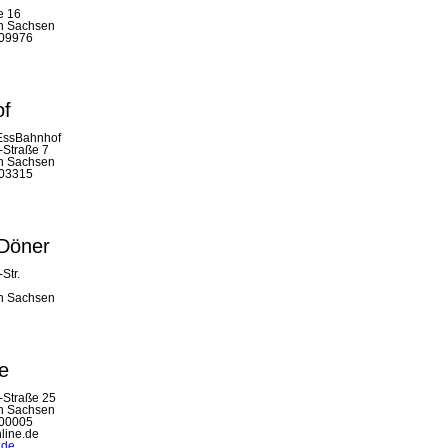
e 16
in Sachsen
509976
of
 EssBahnhof
-Straße 7
in Sachsen
603315
 Döner
Str.
in Sachsen
e
-Straße 25
in Sachsen
500005
line.de
.de