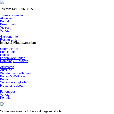
Telefon: +49 3596 501516
Navigation
Touristinformation
überspringen
Aktuelles
Kontakt
Broschüren
Videos
Verkauf
Gastronomie
Restaurants
Imbiss & Mittagsangebot
Übernachten
Pensionen
Hotels
Ferienwohnungen
Camping & Caravan
Aktivitäten
Ausflüge
Wandern & Radfahren
Baden & Wellness
Kultur
Sehenswürdigkeiten
Freizeitangebote
Ferienpass
Verkauf
Kontakt
Schnellrestaurant - Imbiss - Mittagsangebote