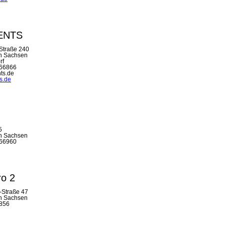
VENTS
Straße 240
in Sachsen
rf
566866
ts.de
s.de
5
in Sachsen
566960
ro 2
-Straße 47
in Sachsen
9856