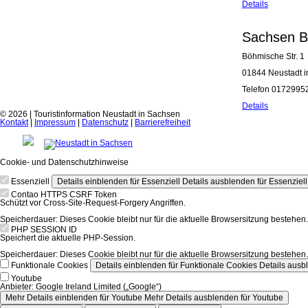
Details
Sachsen B
Böhmische Str. 1
01844 Neustadt 
Telefon 0172995
Details
© 2026 | Touristinformation Neustadt in Sachsen
Kontakt
|
Impressum
|
Datenschutz
|
Barrierefreiheit
Cookie- und Datenschutzhinweise
Essenziell
Details einblenden
für Essenziell
Details ausblenden
für Essenziell
Contao HTTPS CSRF Token
Schützt vor Cross-Site-Request-Forgery Angriffen.
Speicherdauer:
Dieses Cookie bleibt nur für die aktuelle Browsersitzung bestehen.
PHP SESSION ID
Speichert die aktuelle PHP-Session.
Speicherdauer:
Dieses Cookie bleibt nur für die aktuelle Browsersitzung bestehen.
Funktionale Cookies
Details einblenden
für Funktionale Cookies
Details ausb
Youtube
Anbieter:
Google Ireland Limited („Google“)
Mehr Details einblenden
für Youtube
Mehr Details ausblenden
für Youtube