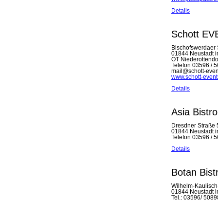
Details
Schott E
Bischofswerdaer 
01844 Neustadt 
OT Niederottendo
Telefon 03596 / 
mail@schott-even
www.schott-event
Details
Asia Bistro
Dresdner Straße 
01844 Neustadt 
Telefon 03596 / 
Details
Botan Bist
Wilhelm-Kaulisch
01844 Neustadt 
Tel.: 03596/ 508