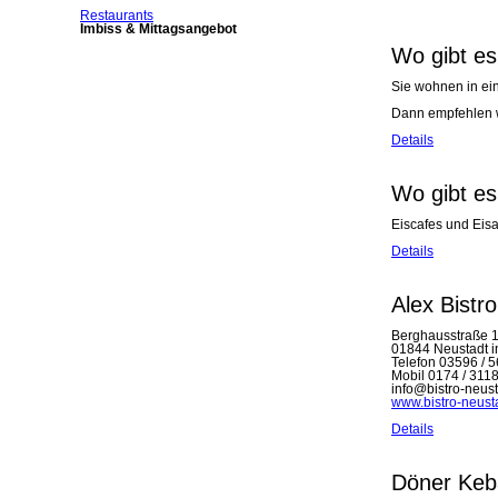
Navigation
Restaurants
überspringen
Imbiss & Mittagsangebot
Wo gibt es
Sie wohnen in ei
Dann empfehlen w
Details
Wo gibt es
Eiscafes und Eis
Details
Alex Bistro
Berghausstraße 
01844 Neustadt 
Telefon 03596 / 
Mobil 0174 / 311
info@bistro-neus
www.bistro-neust
Details
Döner Keb