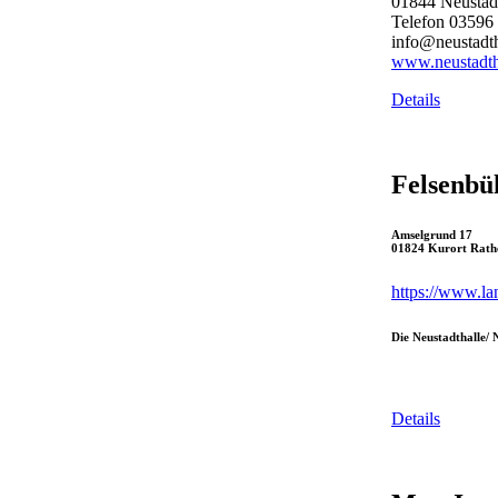
01844 Neustad
Telefon 03596 
info@neustadth
www.neustadth
Details
Felsenbü
Amselgrund 17
01824 Kurort Rath
h
ttps://www.la
Die Neustadthalle/ 
Details