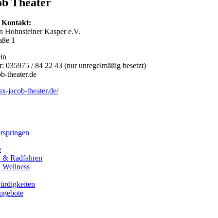
b Theater
 Kontakt:
in Hohnsteiner Kasper e.V.
aße 1
in
 035975 / 84 22 43 (nur unregelmäßig besetzt)
-theater.de
x-jacob-theater.de/
rspringen
e
 & Radfahren
 Wellness
ürdigkeiten
angebote