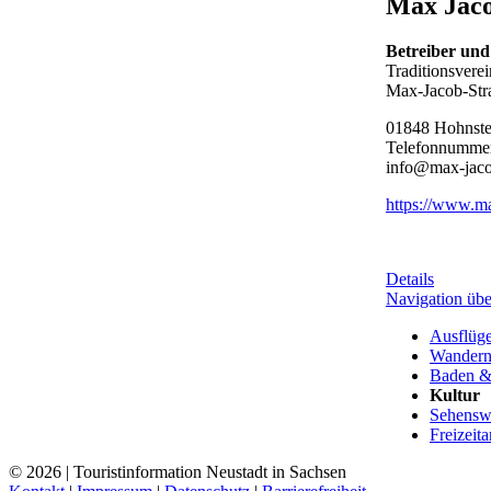
Max Jaco
Betreiber und
Traditionsvere
Max-Jacob-Str
01848 Hohnste
Telefonnummer:
info@max-jacob
https://www.ma
Details
Navigation übe
Ausflüg
Wandern
Baden &
Kultur
Sehensw
Freizeit
© 2026 | Touristinformation Neustadt in Sachsen