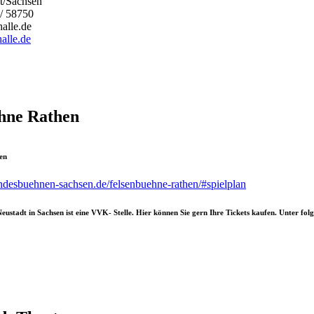
t/Sachsen
/ 58750
alle.de
alle.de
hne Rathen
en
ndesbuehnen-sachsen.de/felsenbuehne-rathen/#spielplan
Neustadt in Sachsen ist eine VVK- Stelle. Hier können Sie gern Ihre Tickets kaufen. Unter fo